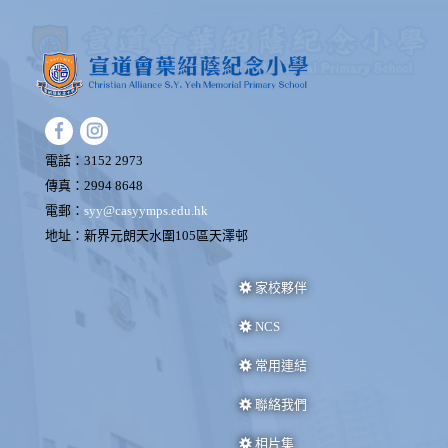
電話：3152 2973
傳真：2994 8648
電郵：
syy@casyymps.edu.hk
地址：新界元朗天水圍105區天澤邨
家校夥伴
NCS
常用連結
聯絡我們
相片集