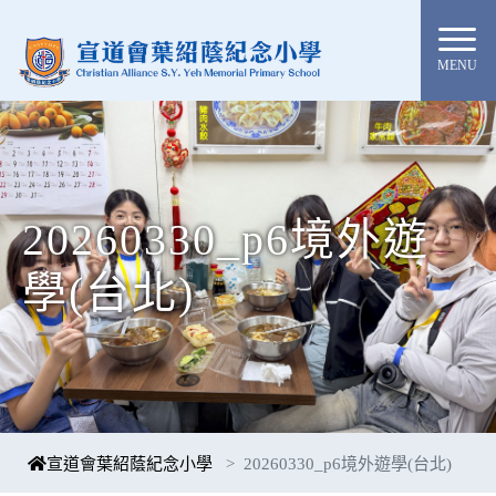
MENU
20260330_p6境外遊
學(台北)
宣道會葉紹蔭紀念小學
20260330_p6境外遊學(台北)