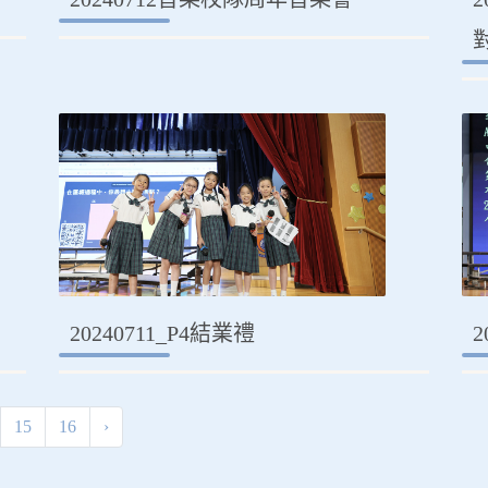
20240711_P4結業禮
2
15
16
›