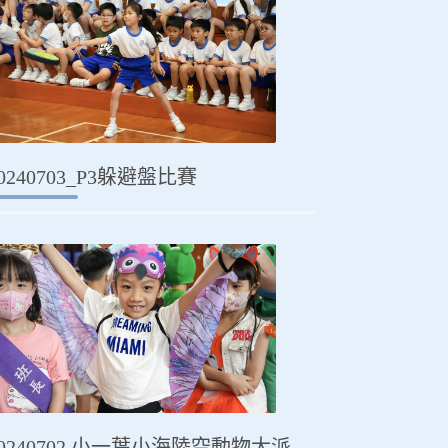
0240703_P3躲避盤比賽
20240702 小一葉小海陸空動物大派