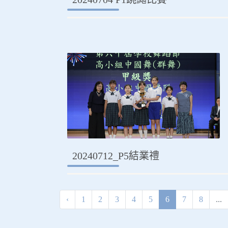
20240712_P5結業禮
‹
1
2
3
4
5
6
7
8
...