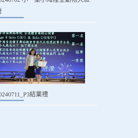
對
0240711_P3結業禮